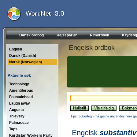
Dansk ordbog
Rejseparlør
Rimordbok
Krydsog
Engelsk ordbok
English
Dansk (Danish)
Norsk (Norwegian)
Aktuelle søk
Technology
Amentiferous
Fountainhead
Laugh away
Augusta
Thievery
Tips: Jokertegn må gjerne anvendes flere gan
Palmaceae
Taps
Engelsk
substantiv
Kurdistan Workers Party