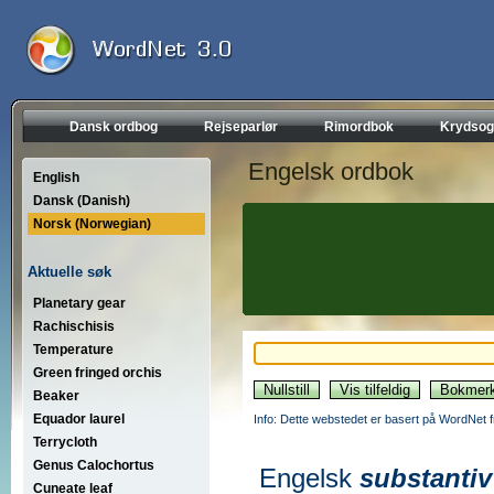
Dansk ordbog
Rejseparlør
Rimordbok
Krydsog
Engelsk ordbok
English
Dansk (Danish)
Norsk (Norwegian)
Aktuelle søk
Planetary gear
Rachischisis
Temperature
Green fringed orchis
Beaker
Equador laurel
Info: Dette webstedet er basert på WordNet f
Terrycloth
Genus Calochortus
Engelsk
substantiv
Cuneate leaf