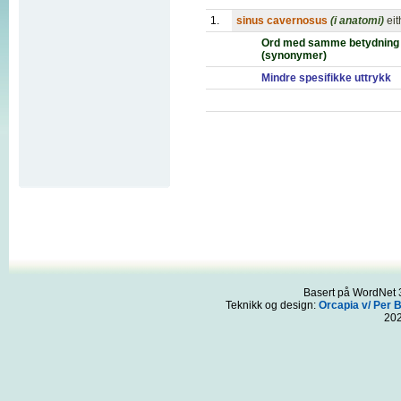
1.
sinus cavernosus
(i anatomi)
eit
Ord med samme betydning
(synonymer)
Mindre spesifikke uttrykk
Basert på WordNet 3
Teknikk og design:
Orcapia v/ Per 
20