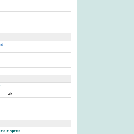
nd
.
and hawk
rted to speak.