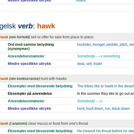
Mindre spesifikke uttrykk
board
gelsk
verb
:
hawk
hawk
(om forhold)
sell or offer for sale from place to place
Ord med samme betydning
huckster
,
monger
,
peddle
,
pitch
,
ve
(synonymer)
Anvendelsesmønster
Somebody ----s something
Mindre spesifikke uttrykk
deal
,
sell
,
trade
hawk
(om konkurranse)
hunt with hawks
Eksempler med tilsvarende betydning
The tribes like to hawk in the desert
Eksempler på anvendelse
In the summer they like to go out 
Anvendelsesmønster
Somebody ----s
Mindre spesifikke uttrykk
hunt
,
hunt down
,
run
,
track down
hawk
(i anatomi)
clear mucus or food from one's throat
Eksempler med tilsvarende betydning
He cleared his throat before he sta