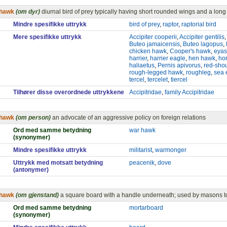
hawk
(om dyr)
diurnal bird of prey typically having short rounded wings and a long 
Mindre spesifikke uttrykk
bird of prey
,
raptor
,
raptorial bird
Mere spesifikke uttrykk
Accipiter cooperii
,
Accipiter gentilis
,
Buteo jamaicensis
,
Buteo lagopus
,
chicken hawk
,
Cooper's hawk
,
eyas
harrier
,
harrier eagle
,
hen hawk
,
ho
haliaetus
,
Pernis apivorus
,
red-sho
rough-legged hawk
,
roughleg
,
sea 
tercel
,
tercelet
,
tiercel
Tilhører disse overordnede uttrykkene
Accipitridae
,
family Accipitridae
hawk
(om person)
an advocate of an aggressive policy on foreign relations
Ord med samme betydning
war hawk
(synonymer)
Mindre spesifikke uttrykk
militarist
,
warmonger
Uttrykk med motsatt betydning
peacenik
,
dove
(antonymer)
hawk
(om gjenstand)
a square board with a handle underneath; used by masons to
Ord med samme betydning
mortarboard
(synonymer)