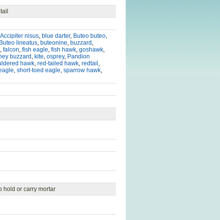
tail
Accipiter nisus
,
blue darter
,
Buteo buteo
,
Buteo lineatus
,
buteonine
,
buzzard
,
,
falcon
,
fish eagle
,
fish hawk
,
goshawk
,
ney buzzard
,
kite
,
osprey
,
Pandion
uldered hawk
,
red-tailed hawk
,
redtail
,
eagle
,
short-toed eagle
,
sparrow hawk
,
 hold or carry mortar