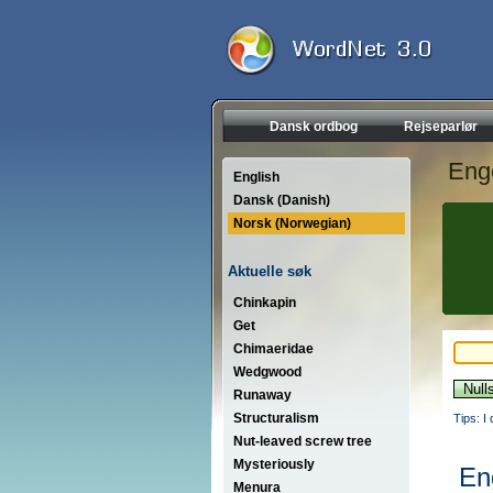
Dansk ordbog
Rejseparlør
Eng
English
Dansk (Danish)
Norsk (Norwegian)
Aktuelle søk
Chinkapin
Get
Chimaeridae
Wedgwood
Runaway
Structuralism
Tips: I
Nut-leaved screw tree
Mysteriously
En
Menura