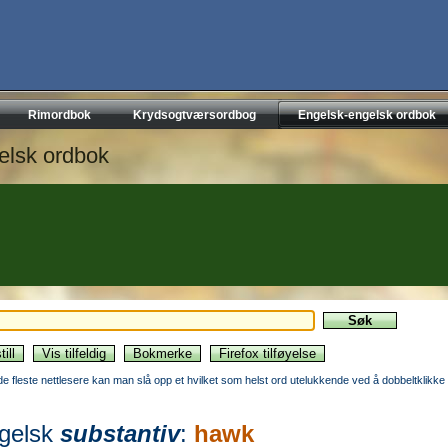
Rimordbok
Krydsogtværsordbog
Engelsk-engelsk ordbok
elsk ordbok
 de fleste nettlesere kan man slå opp et hvilket som helst ord utelukkende ved å dobbeltklikke 
gelsk
substantiv
:
hawk