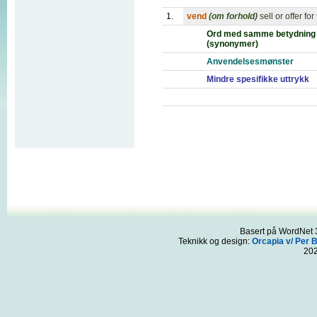
1.
vend
(om forhold)
sell or offer fo
Ord med samme betydning
(synonymer)
Anvendelsesmønster
Mindre spesifikke uttrykk
Basert på WordNet 3
Teknikk og design:
Orcapia v/ Per 
20