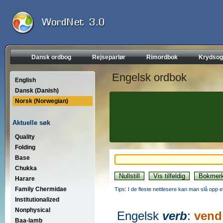
Dansk ordbog
Rejseparlør
Rimordbok
Krydsog
Engelsk ordbok
English
Dansk (Danish)
Norsk (Norwegian)
Aktuelle søk
Quality
Folding
Base
Chukka
Harare
Family Chermidae
Tips: I de fleste nettlesere kan man slå opp 
Institutionalized
Nonphysical
Engelsk
verb
:
vend
Baa-lamb