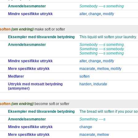
Anvendelsesmønster
Somebody ----s something
Mindre spesifikke uttrykk
alter
,
change
,
modify
soften
(om endring)
make soft or softer
Eksempler med tilsvarende betydning
This liquid will soften your laundry.
Anvendelsesmønster
Somebody ----s something.
Something ----s somebody.
Something ----s something
Mindre spesifikke uttrykk
alter
,
change
,
modify
Mere spesifikke uttrykk
macerate
,
mellow
,
mollify
Medfører
soften
Uttrykk med motsatt betydning
harden
,
indurate
(antonymer)
soften
(om endring)
become soft or softer
Eksempler med tilsvarende betydning
The bread will soften if you pour so
Anvendelsesmønster
Something ----s
Mindre spesifikke uttrykk
change
Mere spesifikke uttrykk
macerate
,
mellow