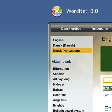
Dansk ordbog
Rejseparlør
Eng
English
Dansk (Danish)
Norsk (Norwegian)
Aktuelle søk
Bifurcation
Sanitise
All day long
Mideast
Balzac
Coastline
Tips: K
Angelfish
Brightly
En
Bulletin board system