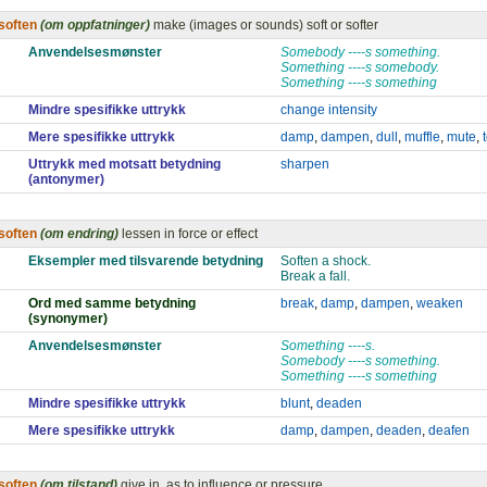
soften
(om oppfatninger)
make (images or sounds) soft or softer
Anvendelsesmønster
Somebody ----s something.
Something ----s somebody.
Something ----s something
Mindre spesifikke uttrykk
change intensity
Mere spesifikke uttrykk
damp
,
dampen
,
dull
,
muffle
,
mute
,
Uttrykk med motsatt betydning
sharpen
(antonymer)
soften
(om endring)
lessen in force or effect
Eksempler med tilsvarende betydning
Soften a shock.
Break a fall.
Ord med samme betydning
break
,
damp
,
dampen
,
weaken
(synonymer)
Anvendelsesmønster
Something ----s.
Somebody ----s something.
Something ----s something
Mindre spesifikke uttrykk
blunt
,
deaden
Mere spesifikke uttrykk
damp
,
dampen
,
deaden
,
deafen
soften
(om tilstand)
give in, as to influence or pressure