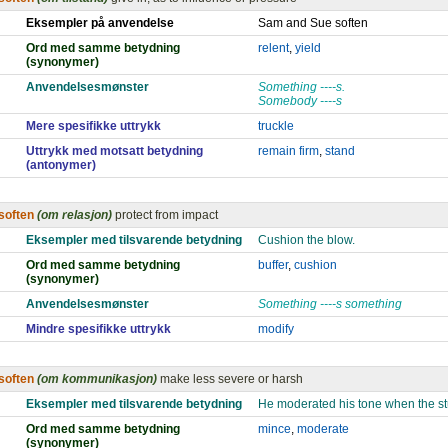
Eksempler på anvendelse
Sam and Sue soften
Ord med samme betydning
relent
,
yield
(synonymer)
Anvendelsesmønster
Something ----s.
Somebody ----s
Mere spesifikke uttrykk
truckle
Uttrykk med motsatt betydning
remain firm
,
stand
(antonymer)
soften
(om relasjon)
protect from impact
Eksempler med tilsvarende betydning
Cushion the blow.
Ord med samme betydning
buffer
,
cushion
(synonymer)
Anvendelsesmønster
Something ----s something
Mindre spesifikke uttrykk
modify
soften
(om kommunikasjon)
make less severe or harsh
Eksempler med tilsvarende betydning
He moderated his tone when the stu
Ord med samme betydning
mince
,
moderate
(synonymer)