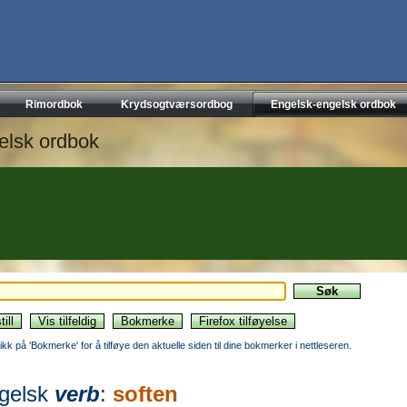
Rimordbok
Krydsogtværsordbog
Engelsk-engelsk ordbok
elsk ordbok
likk på 'Bokmerke' for å tilføye den aktuelle siden til dine bokmerker i nettleseren.
gelsk
verb
:
soften