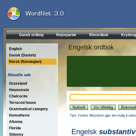
Dansk ordbog
Rejseparlør
Rimordbok
Krydsog
Engelsk ordbok
English
Dansk (Danish)
Norsk (Norwegian)
Aktuelle søk
Grassland
Housemate
Chalcocite
Terraced house
Grammatical category
Homotherm
Tips: Firefox tilføyelsen gjør det mulig å søke
Altoona
Florida
Engelsk
substantiv
Shimmy