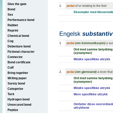
Give the gate
1.
pedal
of or relating to the feet
Bond
Eksempler med tilsvarende
Sex
Performance bond
Rabbet
Reprint
Engelsk
substantiv
Chemical bond
Cog
1.
pedal
(om kommunikasjon)
a su
Debenture bond
Ord med samme betydning
Fictional character
(synonymer)
Connector
Mindre spesifikke uttrykk
Bond certificate
Cuff
2.
pedal
(om gjenstand)
a lever that
Bring together
Writing paper
Ord med samme betydning
(synonymer)
Surety bond
Mindre spesifikke uttrykk
Categorize
Tack
Mere spesifikke uttrykk
Hydrogen bond
Omfatter disse overordned
Unsecured bond
uttrykkene
Peptize