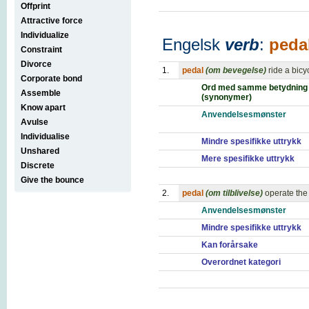
Offprint
Attractive force
Individualize
Engelsk
verb
:
peda
Constraint
Divorce
1.
pedal
(om bevegelse)
ride a bicy
Corporate bond
Ord med samme betydning
Assemble
(synonymer)
Know apart
Anvendelsesmønster
Avulse
Individualise
Mindre spesifikke uttrykk
Unshared
Mere spesifikke uttrykk
Discrete
Give the bounce
2.
pedal
(om tilblivelse)
operate the
Anvendelsesmønster
Mindre spesifikke uttrykk
Kan forårsake
Overordnet kategori