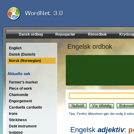
Dansk ordbog
Rejseparlør
Rimordbok
Krydsog
Engelsk ordbok
English
Dansk (Danish)
Norsk (Norwegian)
Aktuelle søk
Farmer's market
Piece of work
Chamomile
Engorgement
Carduelis carduelis
Irons
Tips: Firefox tilføyelsen gjør det mulig å søke
Stickiness
Debt instrument
Engelsk
adjektiv
:
p
Isolated