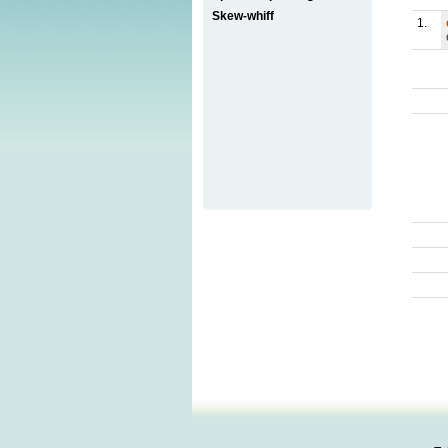
Skew-whiff
1.