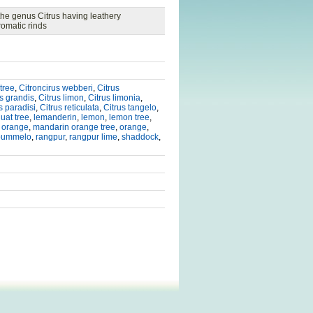
the genus Citrus having leathery
romatic rinds
 tree
,
Citroncirus webberi
,
Citrus
us grandis
,
Citrus limon
,
Citrus limonia
,
s paradisi
,
Citrus reticulata
,
Citrus tangelo
,
uat tree
,
lemanderin
,
lemon
,
lemon tree
,
 orange
,
mandarin orange tree
,
orange
,
pummelo
,
rangpur
,
rangpur lime
,
shaddock
,