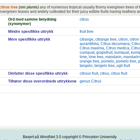
citrus tree
(om plante)
any of numerous tropical usually thorny evergreen trees of 
evergreen leaves and widely cultivated for their juicy edible fruits having leathery a
Ord med samme betydning
citrus
(synonymer)
Mindre spesifikke uttrykk
fruit tree
Mere spesifikke uttrykk
citrange
,
citrange tree
,
citron
,
citron
aurantifolia
,
Citrus decumana
,
Citr
Citrus maxima
,
Citrus medica
,
Citru
cumquat
,
grapefruit
,
kumquat
,
kumq
lime
,
lime tree
,
mandarin
,
mandarin
orange tree
,
pomelo
,
pomelo tree
,
tangelo
,
tangelo tree
,
ugli fruit
Omfatter disse spesifikke uttrykk
citrous fruit
,
citrus
,
citrus fruit
Tilhører disse overordnede uttrykkene
genus Citrus
Basert på WordNet 3.0 copyright © Princeton University.