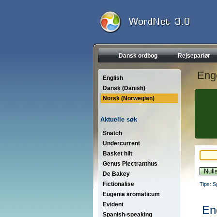
Dansk ordbog
Rejseparlør
Eng
English
Dansk (Danish)
Norsk (Norwegian)
Aktuelle søk
Snatch
Undercurrent
Basket hilt
Genus Plectranthus
De Bakey
Fictionalise
Tips: S
Eugenia aromaticum
Evident
En
Spanish-speaking