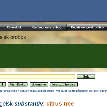
Rimordbok
Krydsogtværsordbog
Engelsk-engelsk ordbok
elsk ordbok
pørsmålstegn (?) kan anvendes som jokertegn (wild card). Spørsmålstegnet erstatter et tegn
gelsk
substantiv
:
citrus tree