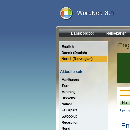
Dansk ordbog
Rejseparlør
Eng
English
Dansk (Danish)
Norsk (Norwegian)
Aktuelle søk
Marihuana
Tear
Meshing
Dissolve
Naked
Fall apart
Tips: S
Swoop up
Reception
En
Rend