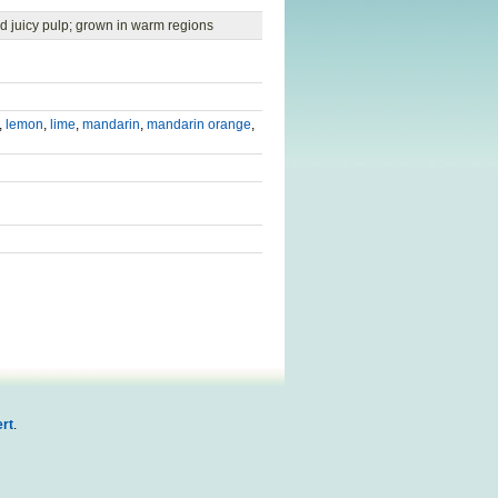
nd juicy pulp; grown in warm regions
,
lemon
,
lime
,
mandarin
,
mandarin orange
,
rt
.