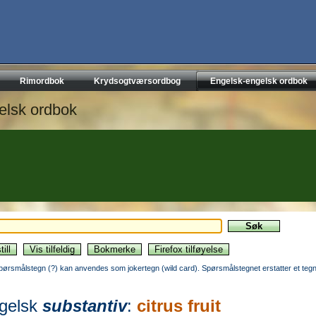
Rimordbok
Krydsogtværsordbog
Engelsk-engelsk ordbok
elsk ordbok
pørsmålstegn (?) kan anvendes som jokertegn (wild card). Spørsmålstegnet erstatter et tegn
gelsk
substantiv
:
citrus fruit