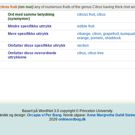
citrus fruit
(om mat)
any of numerous fruits of the genus Citrus having thick rind a
Ord med samme betydning
citrous fruit
,
citrus
(synonymer)
Mindre spesifikke uttrykk
edible fruit
Mere spesifikke uttrykk
citrange
,
citron
,
grapefruit
,
kumquat
orange
,
pomelo
,
shaddock
Omfatter disse spesifikke uttrykk
section
Omfatter disse overordnede
citrus
,
citrus tree
uttrykkene
Basert på WordNet 3.0 copyright © Princeton University.
knikk og design:
Orcapia v/ Per Bang
. Norsk utgave:
Anne Margrethe Dahll Steine
2026
onlineordbog.dk