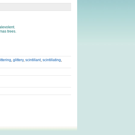
alevolent.
tmas trees.
ittering
,
glittery
,
scintillant
,
scintillating
,