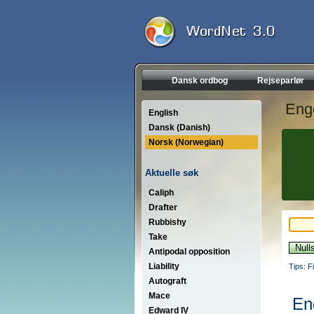
Dansk ordbog
Rejseparlør
Eng
English
Dansk (Danish)
Norsk (Norwegian)
Aktuelle søk
Caliph
Drafter
Rubbishy
Take
Antipodal opposition
Liability
Tips: F
Autograft
Mace
En
Edward IV