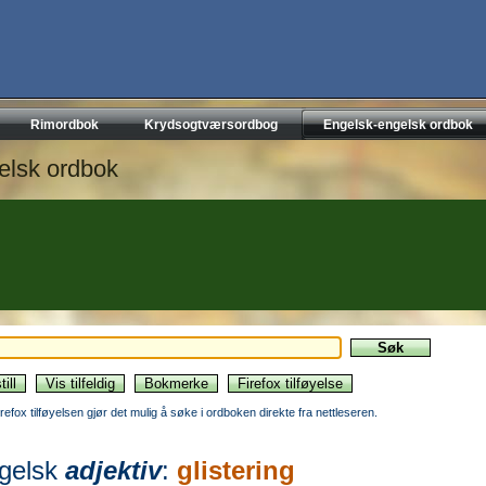
Rimordbok
Krydsogtværsordbog
Engelsk-engelsk ordbok
elsk ordbok
irefox tilføyelsen gjør det mulig å søke i ordboken direkte fra nettleseren.
gelsk
adjektiv
:
glistering