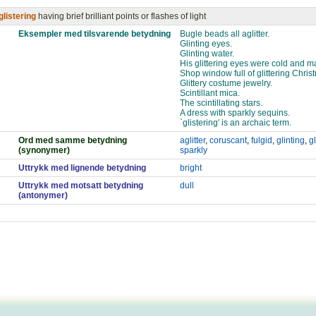
glistering
having brief brilliant points or flashes of light
Eksempler med tilsvarende betydning
Bugle beads all aglitter.
Glinting eyes.
Glinting water.
His glittering eyes were cold and m
Shop window full of glittering Chris
Glittery costume jewelry.
Scintillant mica.
The scintillating stars.
A dress with sparkly sequins.
`glistering' is an archaic term.
Ord med samme betydning
aglitter
,
coruscant
,
fulgid
,
glinting
,
gl
(synonymer)
sparkly
Uttrykk med lignende betydning
bright
Uttrykk med motsatt betydning
dull
(antonymer)