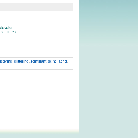
alevolent.
tmas trees.
istering
,
glittering
,
scintillant
,
scintillating
,