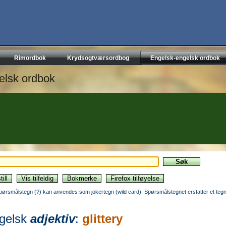
Rimordbok
Krydsogtværsordbog
Engelsk-engelsk ordbok
elsk ordbok
pørsmålstegn (?) kan anvendes som jokertegn (wild card). Spørsmålstegnet erstatter et tegn
gelsk
adjektiv
:
glittery