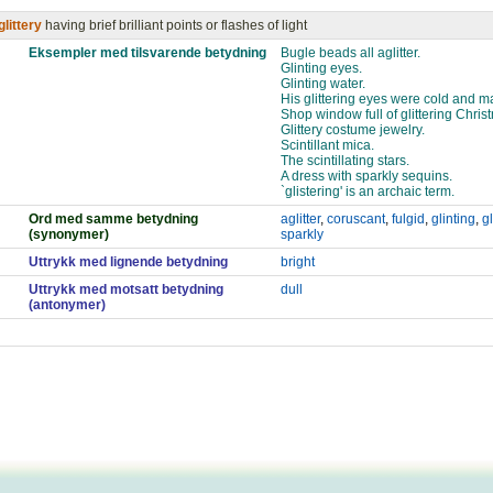
glittery
having brief brilliant points or flashes of light
Eksempler med tilsvarende betydning
Bugle beads all aglitter.
Glinting eyes.
Glinting water.
His glittering eyes were cold and m
Shop window full of glittering Chris
Glittery costume jewelry.
Scintillant mica.
The scintillating stars.
A dress with sparkly sequins.
`glistering' is an archaic term.
Ord med samme betydning
aglitter
,
coruscant
,
fulgid
,
glinting
,
gl
(synonymer)
sparkly
Uttrykk med lignende betydning
bright
Uttrykk med motsatt betydning
dull
(antonymer)