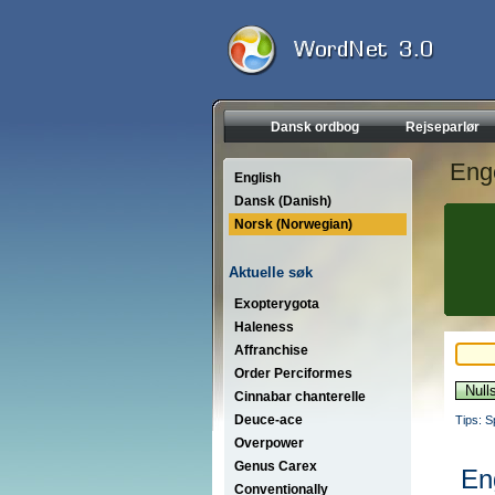
Dansk ordbog
Rejseparlør
Eng
English
Dansk (Danish)
Norsk (Norwegian)
Aktuelle søk
Exopterygota
Haleness
Affranchise
Order Perciformes
Cinnabar chanterelle
Deuce-ace
Tips: S
Overpower
Genus Carex
En
Conventionally