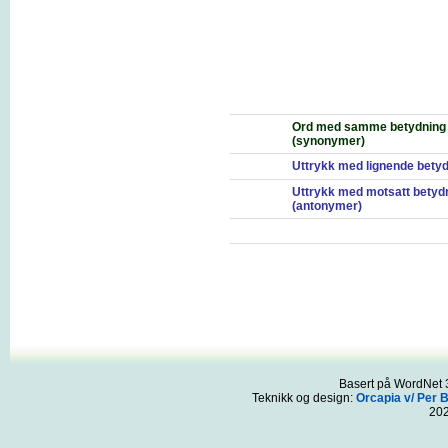
Ord med samme betydning
(synonymer)
Uttrykk med lignende bety
Uttrykk med motsatt betyd
(antonymer)
Basert på WordNet 3
Teknikk og design:
Orcapia v/ Per 
20