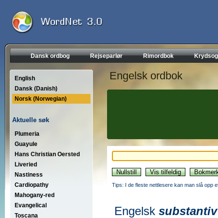
Dansk ordbog
Rejseparlør
Rimordbok
Krydsog
Engelsk ordbok
English
Dansk (Danish)
Norsk (Norwegian)
Aktuelle søk
Plumeria
Guayule
Hans Christian Oersted
Liveried
Nastiness
Cardiopathy
Tips: I de fleste nettlesere kan man slå opp 
Mahogany-red
Evangelical
Engelsk
substantiv
Toscana