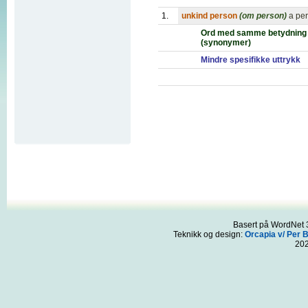
1.
unkind person
(om person)
a pe
Ord med samme betydning
(synonymer)
Mindre spesifikke uttrykk
Basert på WordNet 3
Teknikk og design:
Orcapia v/ Per 
20