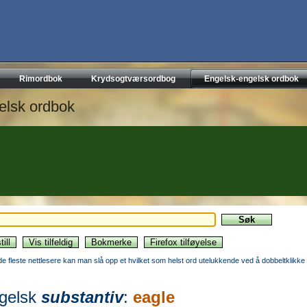
Rimordbok
Krydsogtværsordbog
Engelsk-engelsk ordbok
elsk ordbok
 de fleste nettlesere kan man slå opp et hvilket som helst ord utelukkende ved å dobbeltklikke 
gelsk
substantiv
:
eagle