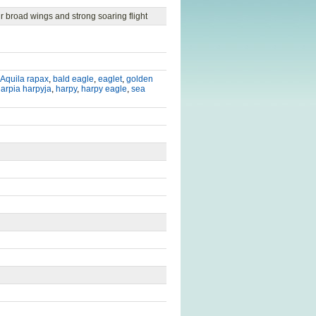
ir broad wings and strong soaring flight
Aquila rapax
,
bald eagle
,
eaglet
,
golden
arpia harpyja
,
harpy
,
harpy eagle
,
sea