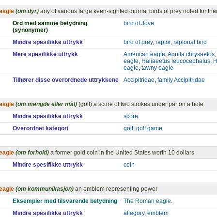
eagle
(om dyr)
any of various large keen-sighted diurnal birds of prey noted for the
Ord med samme betydning
bird of Jove
(synonymer)
Mindre spesifikke uttrykk
bird of prey
,
raptor
,
raptorial bird
Mere spesifikke uttrykk
American eagle
,
Aquila chrysaetos
,
eagle
,
Haliaeetus leucocephalus
,
H
eagle
,
tawny eagle
Tilhører disse overordnede uttrykkene
Accipitridae
,
family Accipitridae
eagle
(om mengde eller mål)
(golf) a score of two strokes under par on a hole
Mindre spesifikke uttrykk
score
Overordnet kategori
golf
,
golf game
eagle
(om forhold)
a former gold coin in the United States worth 10 dollars
Mindre spesifikke uttrykk
coin
eagle
(om kommunikasjon)
an emblem representing power
Eksempler med tilsvarende betydning
The Roman eagle.
Mindre spesifikke uttrykk
allegory
,
emblem