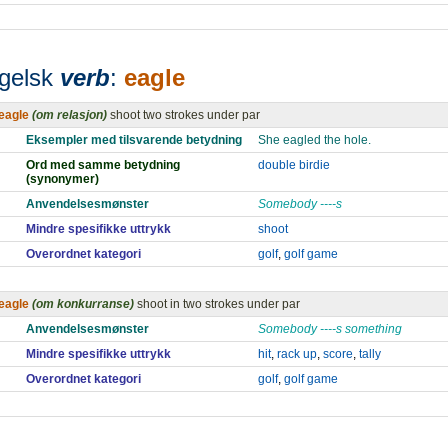
gelsk
verb
:
eagle
eagle
(om relasjon)
shoot two strokes under par
Eksempler med tilsvarende betydning
She eagled the hole.
Ord med samme betydning
double birdie
(synonymer)
Anvendelsesmønster
Somebody ----s
Mindre spesifikke uttrykk
shoot
Overordnet kategori
golf
,
golf game
eagle
(om konkurranse)
shoot in two strokes under par
Anvendelsesmønster
Somebody ----s something
Mindre spesifikke uttrykk
hit
,
rack up
,
score
,
tally
Overordnet kategori
golf
,
golf game