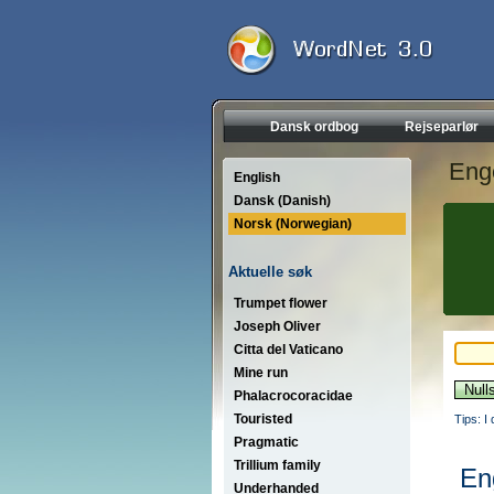
Dansk ordbog
Rejseparlør
Eng
English
Dansk (Danish)
Norsk (Norwegian)
Aktuelle søk
Trumpet flower
Joseph Oliver
Citta del Vaticano
Mine run
Phalacrocoracidae
Touristed
Tips: I
Pragmatic
Trillium family
En
Underhanded