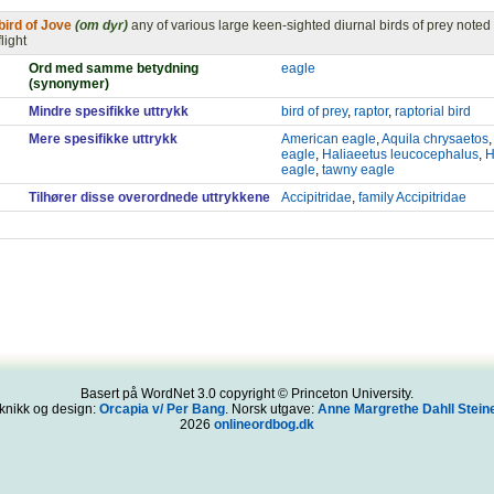
bird of Jove
(om dyr)
any of various large keen-sighted diurnal birds of prey noted
flight
Ord med samme betydning
eagle
(synonymer)
Mindre spesifikke uttrykk
bird of prey
,
raptor
,
raptorial bird
Mere spesifikke uttrykk
American eagle
,
Aquila chrysaetos
,
eagle
,
Haliaeetus leucocephalus
,
H
eagle
,
tawny eagle
Tilhører disse overordnede uttrykkene
Accipitridae
,
family Accipitridae
Basert på WordNet 3.0 copyright © Princeton University.
knikk og design:
Orcapia v/ Per Bang
. Norsk utgave:
Anne Margrethe Dahll Steine
2026
onlineordbog.dk