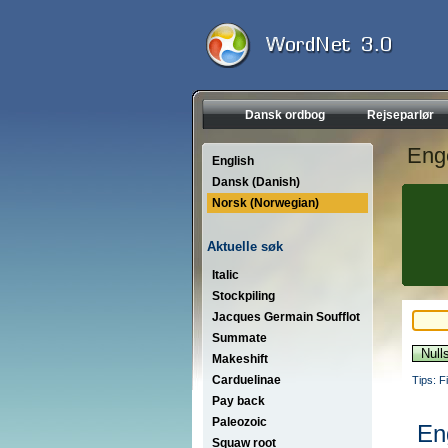
Dansk ordbog
Rejseparlør
Eng
English
Dansk (Danish)
Norsk (Norwegian)
Aktuelle søk
Italic
Stockpiling
Jacques Germain Soufflot
Summate
Makeshift
Carduelinae
Tips: F
Pay back
Paleozoic
En
Squaw root