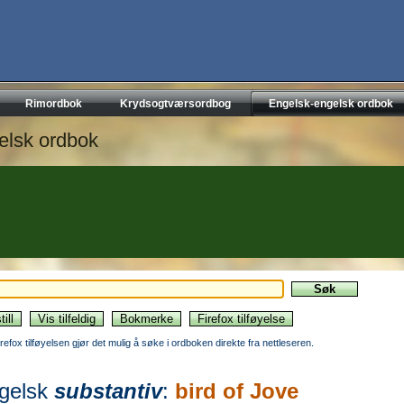
Rimordbok
Krydsogtværsordbog
Engelsk-engelsk ordbok
elsk ordbok
irefox tilføyelsen gjør det mulig å søke i ordboken direkte fra nettleseren.
gelsk
substantiv
:
bird of Jove