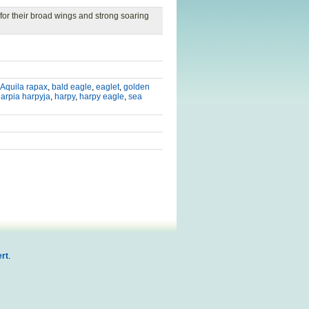
 for their broad wings and strong soaring
Aquila rapax
,
bald eagle
,
eaglet
,
golden
arpia harpyja
,
harpy
,
harpy eagle
,
sea
rt
.