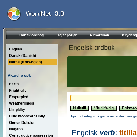
Dansk ordbog
Rejseparlør
Rimordbok
Krydsog
Engelsk ordbok
English
Dansk (Danish)
Norsk (Norwegian)
Aktuelle søk
Earth
Frightfully
Empurpled
Weatherliness
Limpidity
Liliid monocot family
Tips: Jokertegn må gjerne anvendes flere gan
Genus Doliolum
Nagano
Engelsk
verb
:
titill
Constructive possession