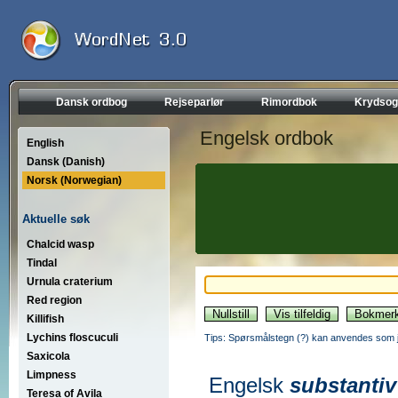
Dansk ordbog
Rejseparlør
Rimordbok
Krydsog
Engelsk ordbok
English
Dansk (Danish)
Norsk (Norwegian)
Aktuelle søk
Chalcid wasp
Tindal
Urnula craterium
Red region
Killifish
Lychins floscuculi
Tips: Spørsmålstegn (?) kan anvendes som jo
Saxicola
Limpness
Engelsk
substantiv
Teresa of Avila