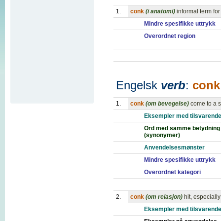
1.
conk
(i anatomi)
informal term fo
Mindre spesifikke uttrykk
Overordnet region
Engelsk
verb
:
conk
1.
conk
(om bevegelse)
come to a 
Eksempler med tilsvarende
Ord med samme betydning
(synonymer)
Anvendelsesmønster
Mindre spesifikke uttrykk
Overordnet kategori
2.
conk
(om relasjon)
hit, especiall
Eksempler med tilsvarende