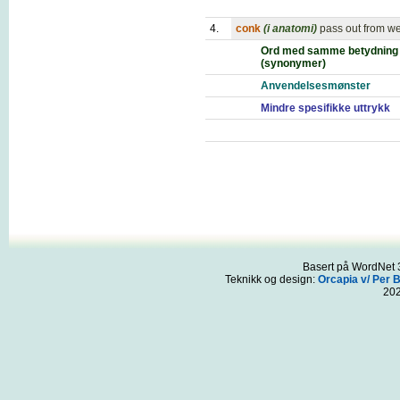
4.
conk
(i anatomi)
pass out from we
Ord med samme betydning
(synonymer)
Anvendelsesmønster
Mindre spesifikke uttrykk
Basert på WordNet 3
Teknikk og design:
Orcapia v/ Per 
20