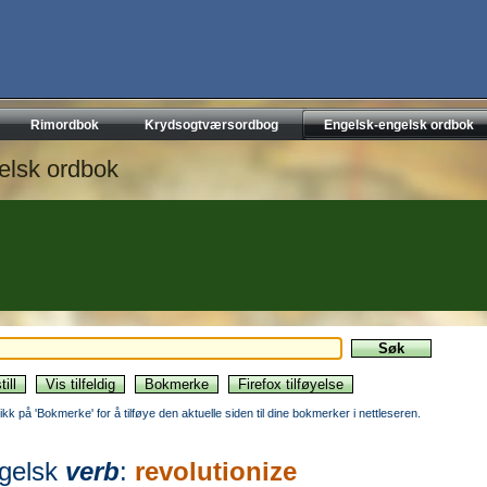
Rimordbok
Krydsogtværsordbog
Engelsk-engelsk ordbok
elsk ordbok
likk på 'Bokmerke' for å tilføye den aktuelle siden til dine bokmerker i nettleseren.
gelsk
verb
:
revolutionize