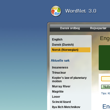
Dansk ordbog
Rejseparlør
Eng
English
Dansk (Danish)
Norsk (Norwegian)
Aktuelle søk
Insaneness
Trinuclear
Kepler's law of planetary
motion
Murray River
Magritte
Tips: K
Loser
Scincid lizard
En
Ilya Ilich Metchnikov