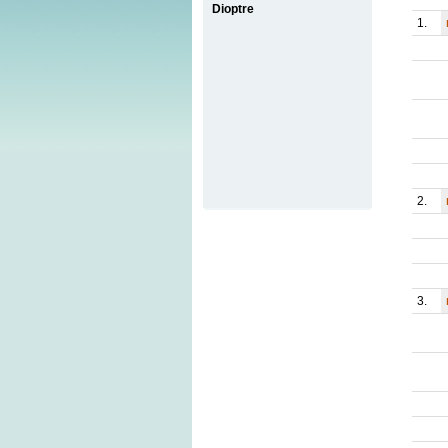
Dioptre
1.
2.
3.