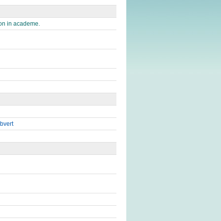
ion in academe.
bvert