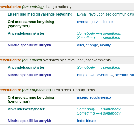
revolutionize
(om endring)
change radically
Eksempler med tilsvarende betydning
E-mail revolutionized communicat
Ord med samme betydning
overturn
,
revolutionise
(synonymer)
Anvendelsesmønster
Somebody ----s something.
Something ----s something
Mindre spesifikke uttrykk
alter
,
change
,
modify
revolutionize
(om adferd)
overthrow by a revolution, of governments
Anvendelsesmønster
Somebody ----s something
Mindre spesifikke uttrykk
bring down
,
overthrow
,
overturn
,
su
revolutionize
(om erkjendelse)
fill with revolutionary ideas
Ord med samme betydning
inspire
,
revolutionise
(synonymer)
Anvendelsesmønster
Somebody ----s somebody.
Something ----s somebody
Mindre spesifikke uttrykk
indoctrinate