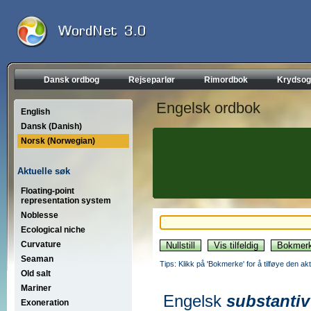
Dansk ordbog
Rejseparlør
Rimordbok
Krydsog
Engelsk ordbok
English
Dansk (Danish)
Norsk (Norwegian)
Aktuelle søk
Floating-point
representation system
Noblesse
Ecological niche
Curvature
Seaman
Tips: Klikk på 'Bokmerke' for å tilføye den akt
Old salt
Mariner
Engelsk
substantiv
Exoneration