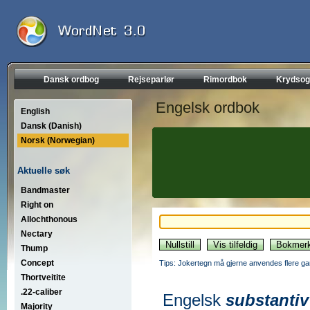
Dansk ordbog
Rejseparlør
Rimordbok
Krydsog
Engelsk ordbok
English
Dansk (Danish)
Norsk (Norwegian)
Aktuelle søk
Bandmaster
Right on
Allochthonous
Nectary
Thump
Concept
Tips: Jokertegn må gjerne anvendes flere gan
Thortveitite
.22-caliber
Engelsk
substantiv
Majority