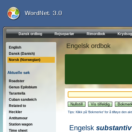
Dansk ordbog
Rejseparlør
Rimordbok
Krydsog
Engelsk ordbok
English
Dansk (Danish)
Norsk (Norwegian)
Aktuelle søk
Roadster
Genus Epilobium
Tarantella
Cuban sandwich
Related to
Heckler
Tips: Klikk på 'Bokmerke' for å tilføye den akt
Antitumour
Station wagon
Engelsk
substantiv
Time sheet