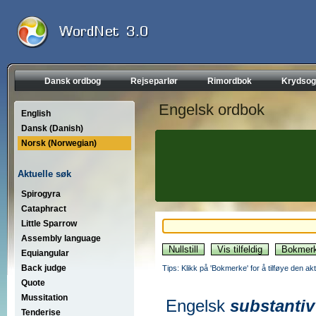
Dansk ordbog
Rejseparlør
Rimordbok
Krydsog
Engelsk ordbok
English
Dansk (Danish)
Norsk (Norwegian)
Aktuelle søk
Spirogyra
Cataphract
Little Sparrow
Assembly language
Equiangular
Back judge
Tips: Klikk på 'Bokmerke' for å tilføye den akt
Quote
Mussitation
Engelsk
substantiv
Tenderise