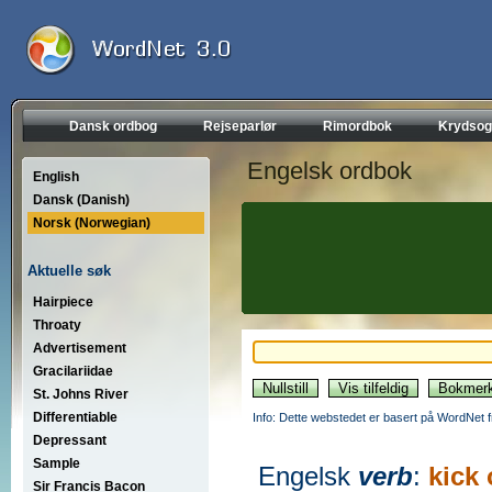
Dansk ordbog
Rejseparlør
Rimordbok
Krydsog
Engelsk ordbok
English
Dansk (Danish)
Norsk (Norwegian)
Aktuelle søk
Hairpiece
Throaty
Advertisement
Gracilariidae
St. Johns River
Differentiable
Info: Dette webstedet er basert på WordNet f
Depressant
Sample
Engelsk
verb
:
kick 
Sir Francis Bacon