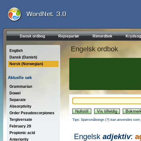
Dansk ordbog
Rejseparlør
Rimordbok
Krydsog
Engelsk ordbok
English
Dansk (Danish)
Norsk (Norwegian)
Aktuelle søk
Grammarian
Dowel
Separate
Absorptivity
Order Pseudoscorpiones
Tergiversate
Tips: Spørsmålstegn (?) kan anvendes som jo
February 29
Propionic acid
Engelsk
adjektiv
:
a
Anteriority