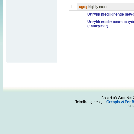
1.
agog
highly excited
Uttrykk med lignende bety
Uttrykk med motsatt betyd
(antonymer)
Basert på WordNet 3
Teknikk og design:
Orcapia v/ Per 
20