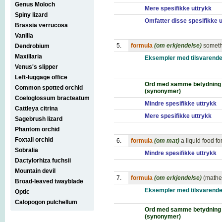
Genus Moloch
Mere spesifikke uttrykk
Spiny lizard
Omfatter disse spesifikke 
Brassia verrucosa
Vanilla
5.
formula
(om erkjendelse)
someth
Dendrobium
Maxillaria
Eksempler med tilsvarende
Venus's slipper
Left-luggage office
Ord med samme betydning
Common spotted orchid
(synonymer)
Coeloglossum bracteatum
Mindre spesifikke uttrykk
Cattleya citrina
Mere spesifikke uttrykk
Sagebrush lizard
Phantom orchid
Foxtail orchid
6.
formula
(om mat)
a liquid food fo
Sobralia
Mindre spesifikke uttrykk
Dactylorhiza fuchsii
Mountain devil
7.
formula
(om erkjendelse)
(mathe
Broad-leaved twayblade
Eksempler med tilsvarende
Optic
Calopogon pulchellum
Ord med samme betydning
(synonymer)