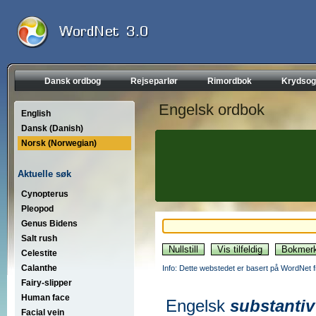
Dansk ordbog
Rejseparlør
Rimordbok
Krydsog
Engelsk ordbok
English
Dansk (Danish)
Norsk (Norwegian)
Aktuelle søk
Cynopterus
Pleopod
Genus Bidens
Salt rush
Celestite
Calanthe
Info: Dette webstedet er basert på WordNet f
Fairy-slipper
Human face
Engelsk
substantiv
Facial vein