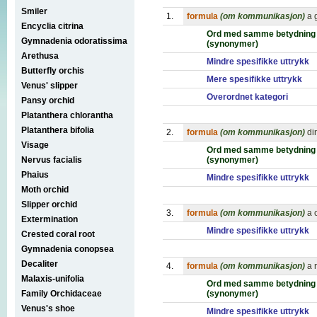
Smiler
1.
formula
(om kommunikasjon)
a 
Encyclia citrina
Ord med samme betydning
Gymnadenia odoratissima
(synonymer)
Arethusa
Mindre spesifikke uttrykk
Butterfly orchis
Mere spesifikke uttrykk
Venus' slipper
Overordnet kategori
Pansy orchid
Platanthera chlorantha
Platanthera bifolia
2.
formula
(om kommunikasjon)
di
Visage
Ord med samme betydning
Nervus facialis
(synonymer)
Phaius
Mindre spesifikke uttrykk
Moth orchid
Slipper orchid
3.
formula
(om kommunikasjon)
a 
Extermination
Mindre spesifikke uttrykk
Crested coral root
Gymnadenia conopsea
Decaliter
4.
formula
(om kommunikasjon)
a 
Malaxis-unifolia
Ord med samme betydning
Family Orchidaceae
(synonymer)
Venus's shoe
Mindre spesifikke uttrykk