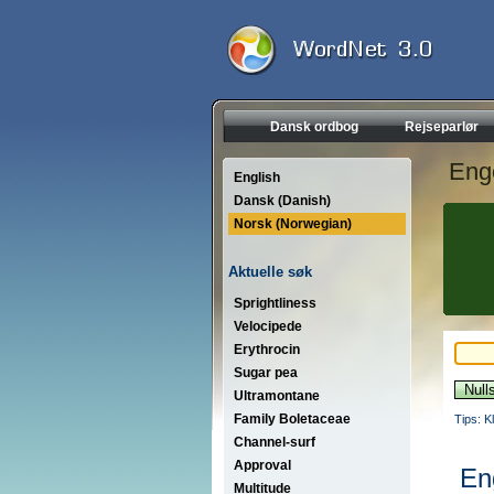
Dansk ordbog
Rejseparlør
Eng
English
Dansk (Danish)
Norsk (Norwegian)
Aktuelle søk
Sprightliness
Velocipede
Erythrocin
Sugar pea
Ultramontane
Family Boletaceae
Tips: K
Channel-surf
Approval
En
Multitude