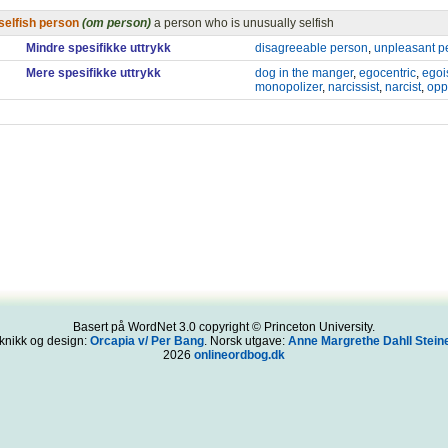
selfish person
(om person)
a person who is unusually selfish
Mindre spesifikke uttrykk
disagreeable person
,
unpleasant p
Mere spesifikke uttrykk
dog in the manger
,
egocentric
,
egoi
monopolizer
,
narcissist
,
narcist
,
opp
Basert på WordNet 3.0 copyright © Princeton University.
knikk og design:
Orcapia v/ Per Bang
. Norsk utgave:
Anne Margrethe Dahll Steine
2026
onlineordbog.dk