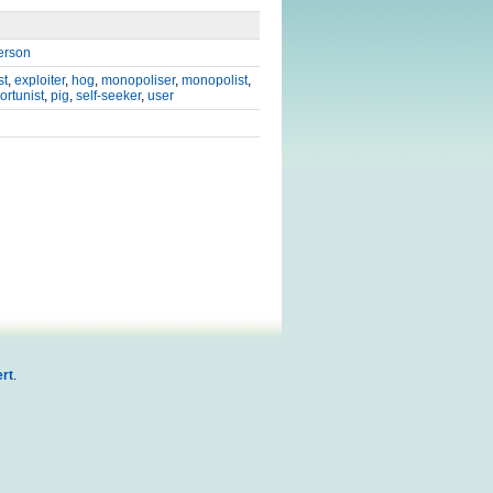
erson
st
,
exploiter
,
hog
,
monopoliser
,
monopolist
,
ortunist
,
pig
,
self-seeker
,
user
rt
.