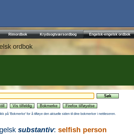
Rimordbok
Krydsogtværsordbog
Engelsk-engelsk ordbok
elsk ordbok
likk på 'Bokmerke' for å tilføye den aktuelle siden til dine bokmerker i nettleseren.
gelsk
substantiv
:
selfish person