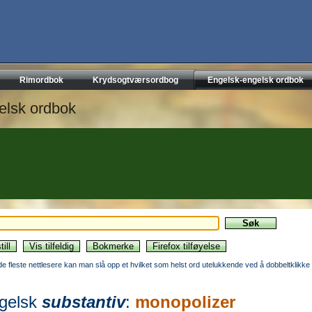
Rimordbok
Krydsogtværsordbog
Engelsk-engelsk ordbok
elsk ordbok
 de fleste nettlesere kan man slå opp et hvilket som helst ord utelukkende ved å dobbeltklikke 
gelsk
substantiv
:
monopolizer