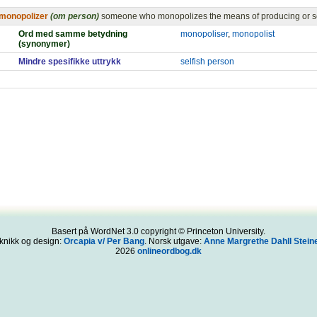
monopolizer
(om person)
someone who monopolizes the means of producing or s
Ord med samme betydning
monopoliser
,
monopolist
(synonymer)
Mindre spesifikke uttrykk
selfish person
Basert på WordNet 3.0 copyright © Princeton University.
knikk og design:
Orcapia v/ Per Bang
. Norsk utgave:
Anne Margrethe Dahll Steine
2026
onlineordbog.dk