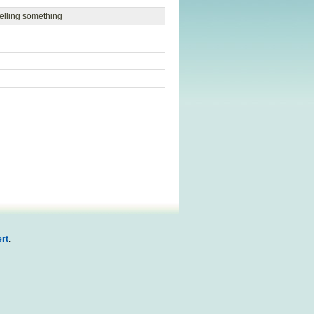
elling something
rt
.