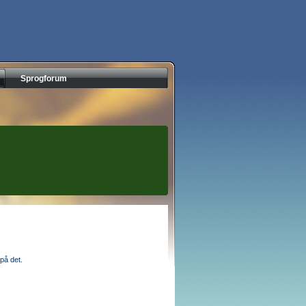
Sprogforum
på det.