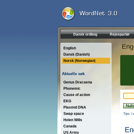
Dansk ordbog
Rejseparlør
Eng
English
Dansk (Danish)
Norsk (Norwegian)
Aktuelle søk
Genus Dracaena
Phonemic
Cause of action
EKG
Plasmid DNA
Swap space
Tips: I
Helen Wills
Canada
En
US Army