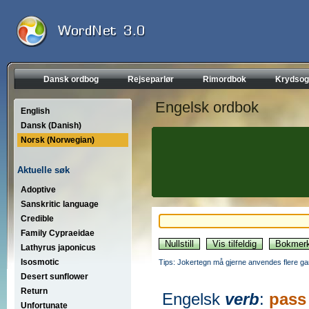
Dansk ordbog
Rejseparlør
Rimordbok
Krydsog
Engelsk ordbok
English
Dansk (Danish)
Norsk (Norwegian)
Aktuelle søk
Adoptive
Sanskritic language
Credible
Family Cypraeidae
Lathyrus japonicus
Isosmotic
Tips: Jokertegn må gjerne anvendes flere gan
Desert sunflower
Return
Engelsk
verb
:
pass
Unfortunate