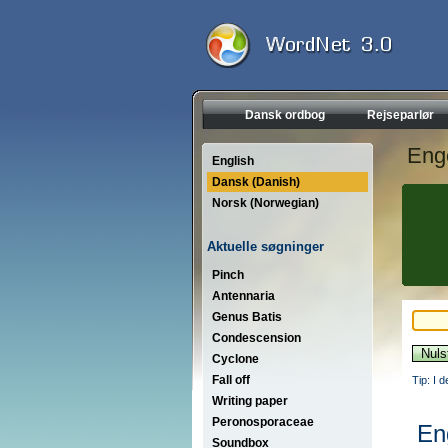
Dansk ordbog
Rejseparlør
Eng
English
Dansk (Danish)
Norsk (Norwegian)
Aktuelle søgninger
Pinch
Antennaria
Genus Batis
Condescension
Cyclone
Fall off
Tip: I 
Writing paper
Peronosporaceae
En
Soundbox