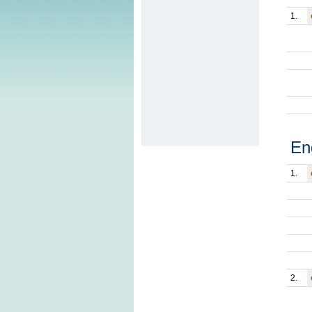
1.
En
1.
2.