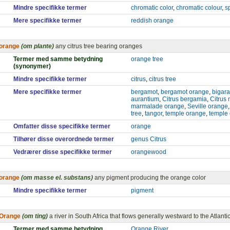
Mindre specifikke termer
chromatic color
,
chromatic colour
,
s
Mere specifikke termer
reddish orange
orange
(om plante)
any citrus tree bearing oranges
Termer med samme betydning
orange tree
(synonymer)
Mindre specifikke termer
citrus
,
citrus tree
Mere specifikke termer
bergamot
,
bergamot orange
,
bigar
aurantium
,
Citrus bergamia
,
Citrus 
marmalade orange
,
Seville orange
tree
,
tangor
,
temple orange
,
temple 
Omfatter disse specifikke termer
orange
Tilhører disse overordnede termer
genus Citrus
Vedrærer disse specifikke termer
orangewood
orange
(om masse el. substans)
any pigment producing the orange color
Mindre specifikke termer
pigment
Orange
(om ting)
a river in South Africa that flows generally westward to the Atlant
Termer med samme betydning
Orange River