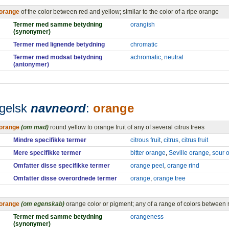
orange
of the color between red and yellow; similar to the color of a ripe orange
Termer med samme betydning
orangish
(synonymer)
Termer med lignende betydning
chromatic
Termer med modsat betydning
achromatic
,
neutral
(antonymer)
gelsk
navneord
:
orange
orange
(om mad)
round yellow to orange fruit of any of several citrus trees
Mindre specifikke termer
citrous fruit
,
citrus
,
citrus fruit
Mere specifikke termer
bitter orange
,
Seville orange
,
sour 
Omfatter disse specifikke termer
orange peel
,
orange rind
Omfatter disse overordnede termer
orange
,
orange tree
orange
(om egenskab)
orange color or pigment; any of a range of colors between 
Termer med samme betydning
orangeness
(synonymer)