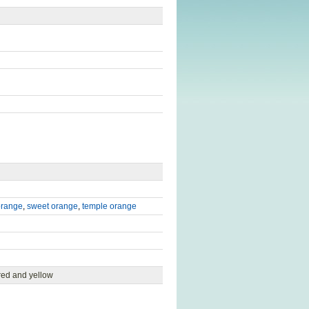
orange
,
sweet orange
,
temple orange
red and yellow