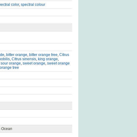
pectral color
,
spectral colour
ade
,
bitter orange
,
bitter orange tree
,
Citrus
nobilis
,
Citrus sinensis
,
king orange
,
,
sour orange
,
sweet orange
,
sweet orange
orange tree
ic Ocean