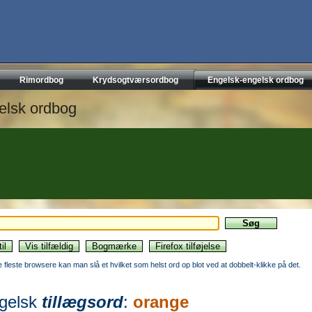
Rimordbog
Krydsogtværsordbog
Engelsk-engelsk ordbog
elsk ordbog
de fleste browsere kan man slå et hvilket som helst ord op blot ved at dobbelt-klikke på det.
gelsk
tillægsord
:
orange