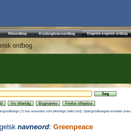
Rimordbog
Krydsogtværsordbog
Engelsk-engelsk ordbog
elsk ordbog
ørgsmålstegn (?) kan anvendes som jokertegn (wild card). Spørgsmålstegnet erstatter præci
gelsk
navneord
:
Greenpeace