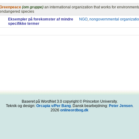
Greenpeace
(om gruppe)
an international organization that works for environment
endangered species
Eksempler på forekomster af mindre
NGO
,
nongovernmental organizati
specifikke termer
Baseret på WordNet 3.0 copyright © Princeton University.
Teknik og design:
Orcapia v/Per Bang
. Dansk bearbejdning:
Peter Jensen
.
2026
onlineordbog.dk