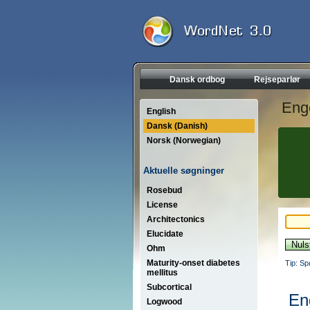
Dansk ordbog
Rejseparlør
Eng
English
Dansk (Danish)
Norsk (Norwegian)
Aktuelle søgninger
Rosebud
License
Architectonics
Elucidate
Ohm
Maturity-onset diabetes
Tip: Sp
mellitus
Subcortical
En
Logwood