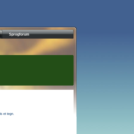
Sprogforum
s et tegn.