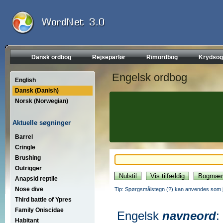
Dansk ordbog
Rejseparlør
Rimordbog
Krydsog
Engelsk ordbog
English
Dansk (Danish)
Norsk (Norwegian)
Aktuelle søgninger
Barrel
Cringle
Brushing
Outrigger
Anapsid reptile
Nose dive
Tip: Spørgsmålstegn (?) kan anvendes som jo
Third battle of Ypres
Family Oniscidae
Engelsk
navneord
:
Habitant