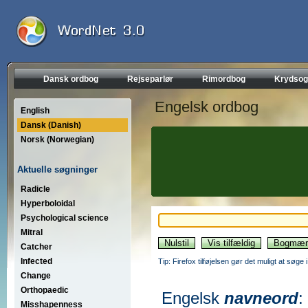
Dansk ordbog
Rejseparlør
Rimordbog
Krydsog
Engelsk ordbog
English
Dansk (Danish)
Norsk (Norwegian)
Aktuelle søgninger
Radicle
Hyperboloidal
Psychological science
Mitral
Catcher
Infected
Tip: Firefox tilføjelsen gør det muligt at søg
Change
Orthopaedic
Engelsk
navneord
:
Misshapenness