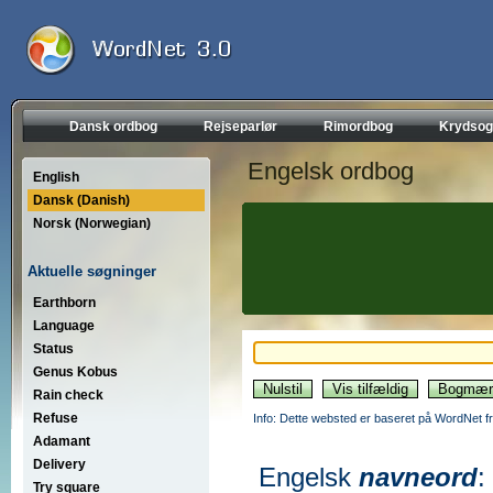
Dansk ordbog
Rejseparlør
Rimordbog
Krydsog
Engelsk ordbog
English
Dansk (Danish)
Norsk (Norwegian)
Aktuelle søgninger
Earthborn
Language
Status
Genus Kobus
Rain check
Refuse
Info: Dette websted er baseret på WordNet fr
Adamant
Delivery
Engelsk
navneord
:
Try square