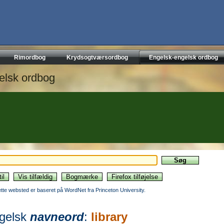
Rimordbog
Krydsogtværsordbog
Engelsk-engelsk ordbog
elsk ordbog
ette websted er baseret på WordNet fra Princeton University.
gelsk
navneord
:
library