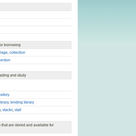
 or borrowing
lage
,
collection
lection
reading and study
sitory
ibrary
,
lending library
m
,
stacks
,
stall
that are stored and available for