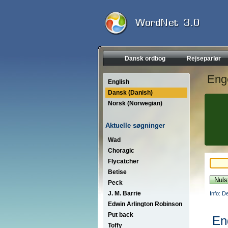
Dansk ordbog
Rejseparlør
Eng
English
Dansk (Danish)
Norsk (Norwegian)
Aktuelle søgninger
Wad
Choragic
Flycatcher
Betise
Peck
J. M. Barrie
Info: D
Edwin Arlington Robinson
Put back
En
Toffy