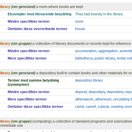
library
(om genstand)
a room where books are kept
Eksempler med tilsvarende betydning
They had brandy in the library.
Mindre specifikke termer
room
Omfatter disse overordnede termer
house
library
(om gruppe)
a collection of literary documents or records kept for reference
Mindre specifikke termer
accumulation
,
aggregation
,
assemb
Mere specifikke termer
bibliotheca
,
public library
,
rental col
library
(om genstand)
a depository built to contain books and other materials for 
Termer med samme betydning
depository library
(synonymer)
Mindre specifikke termer
deposit
,
depositary
,
depository
,
repo
Mere specifikke termer
athenaeum
,
atheneum
,
circulating l
Omfatter disse specifikke termer
carrel
,
carrell
,
cubicle
,
reading roo
library
(om gruppe)
(computing) a collection of standard programs and subroutines 
immediate use