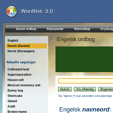
Dansk ordbog
Rejseparlør
Rimordbog
Krydsog
Engelsk ordbog
English
Dansk (Danish)
Norsk (Norwegian)
Aktuelle søgninger
Cultivated land
Supernaturalism
Housecraft
Mexican monetary unit
Bunny hug
Shortcake
Tip: Stjerne (*) kan anvendes som jokertegn (wi
Sitwell
Audit
Engelsk
navneord
:
Broken home