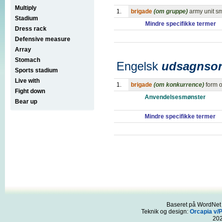
Multiply
1.
brigade
(om gruppe)
army unit sm
Stadium
Mindre specifikke termer
Dress rack
Defensive measure
Array
Stomach
Engelsk
udsagnso
Sports stadium
Live with
1.
brigade
(om konkurrence)
form o
Fight down
Anvendelsesmønster
Bear up
Mindre specifikke termer
Baseret på WordNet 3
Teknik og design:
Orcapia v/
20