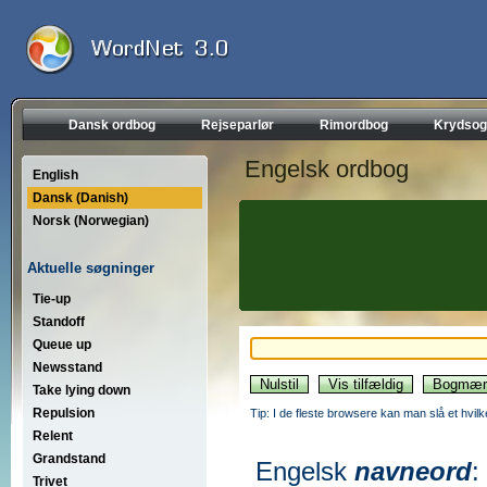
Dansk ordbog
Rejseparlør
Rimordbog
Krydsog
Engelsk ordbog
English
Dansk (Danish)
Norsk (Norwegian)
Aktuelle søgninger
Tie-up
Standoff
Queue up
Newsstand
Take lying down
Repulsion
Tip: I de fleste browsere kan man slå et hvilk
Relent
Grandstand
Engelsk
navneord
:
Trivet