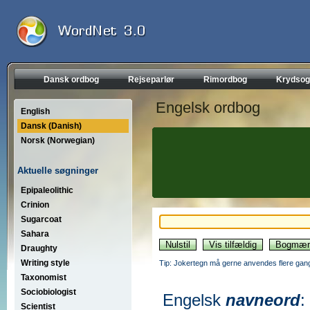
Dansk ordbog
Rejseparlør
Rimordbog
Krydsog
Engelsk ordbog
English
Dansk (Danish)
Norsk (Norwegian)
Aktuelle søgninger
Epipaleolithic
Crinion
Sugarcoat
Sahara
Draughty
Writing style
Tip: Jokertegn må gerne anvendes flere gang
Taxonomist
Sociobiologist
Engelsk
navneord
:
Scientist