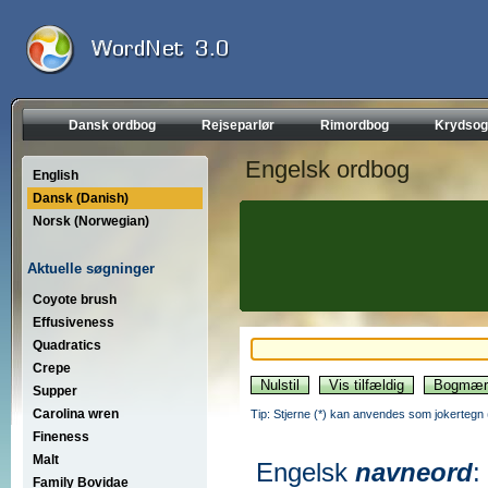
Dansk ordbog
Rejseparlør
Rimordbog
Krydsog
Engelsk ordbog
English
Dansk (Danish)
Norsk (Norwegian)
Aktuelle søgninger
Coyote brush
Effusiveness
Quadratics
Crepe
Supper
Carolina wren
Tip: Stjerne (*) kan anvendes som jokertegn (wi
Fineness
Malt
Engelsk
navneord
:
Family Bovidae