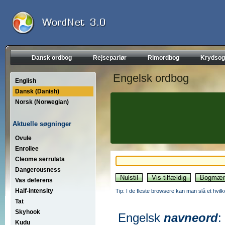
Dansk ordbog
Rejseparlør
Rimordbog
Krydsog
Engelsk ordbog
English
Dansk (Danish)
Norsk (Norwegian)
Aktuelle søgninger
Ovule
Enrollee
Cleome serrulata
Dangerousness
Vas deferens
Half-intensity
Tip: I de fleste browsere kan man slå et hvilk
Tat
Skyhook
Engelsk
navneord
:
Kudu