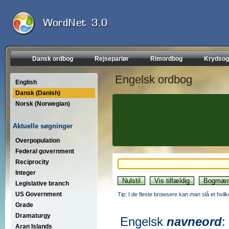
Dansk ordbog
Rejseparlør
Rimordbog
Krydsog
Engelsk ordbog
English
Dansk (Danish)
Norsk (Norwegian)
Aktuelle søgninger
Overpopulation
Federal government
Reciprocity
Integer
Legislative branch
US Government
Tip: I de fleste browsere kan man slå et hvilk
Grade
Dramaturgy
Engelsk
navneord
:
Aran Islands