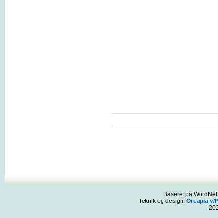
Baseret på WordNet 3
Teknik og design:
Orcapia v/
20