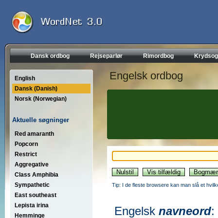
Dansk ordbog
Rejseparlør
Rimordbog
Krydsog
Engelsk ordbog
English
Dansk (Danish)
Norsk (Norwegian)
Aktuelle søgninger
Red amaranth
Popcorn
Restrict
Aggregative
Class Amphibia
Sympathetic
Tip: I de fleste browsere kan man slå et hvilk
East southeast
Lepista irina
Engelsk
navneord
:
Hemminge