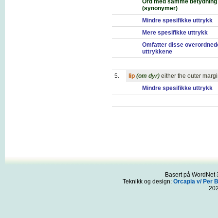
Ord med samme betydning
(synonymer)
Mindre spesifikke uttrykk
Mere spesifikke uttrykk
Omfatter disse overordned
uttrykkene
5.
lip
(om dyr)
either the outer margi
Mindre spesifikke uttrykk
Basert på WordNet 3
Teknikk og design:
Orcapia v/ Per 
20