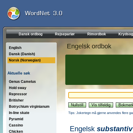
Dansk ordbog
Rejseparlør
Rimordbok
Krydsog
Engelsk ordbok
English
Dansk (Danish)
Norsk (Norwegian)
Aktuelle søk
Genus Camelus
Hold sway
Repressor
Britisher
Botrychium virginianum
In-line skate
Tips: Jokertegn må gjerne anvendes flere gan
Pyramid
Cassino
Engelsk
substantiv
Chicken