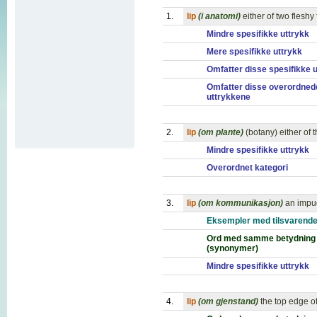
1.
lip
(i anatomi)
either of two fleshy
Mindre spesifikke uttrykk
Mere spesifikke uttrykk
Omfatter disse spesifikke 
Omfatter disse overordned
uttrykkene
2.
lip
(om plante)
(botany) either of t
Mindre spesifikke uttrykk
Overordnet kategori
3.
lip
(om kommunikasjon)
an impud
Eksempler med tilsvarende
Ord med samme betydning
(synonymer)
Mindre spesifikke uttrykk
4.
lip
(om gjenstand)
the top edge of