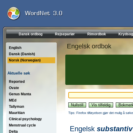
Dansk ordbog
Rejseparlør
Rimordbok
Krydsog
Engelsk ordbok
English
Dansk (Danish)
Norsk (Norwegian)
Aktuelle søk
Reported
Ovate
Genus Manta
MEd
Tallyman
Mauritian
Tips: Firefox tilføyelsen gjør det mulig å søke
Clinical psychology
Menstrual cycle
Engelsk
substantiv
Delta