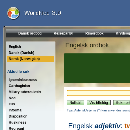
Dansk ordbog
Rejseparlør
Rimordbok
Krydsog
Engelsk ordbok
English
Dansk (Danish)
Norsk (Norwegian)
Aktuelle søk
Ignominiousness
Carthaginian
Miliary tuberculosis
Neel
Glis
Informal
Tips: Asterisk/stjerne (*) kan anvendes som jok
Disposition
Huskiness
Engelsk
adjektiv
:
t
Recreant