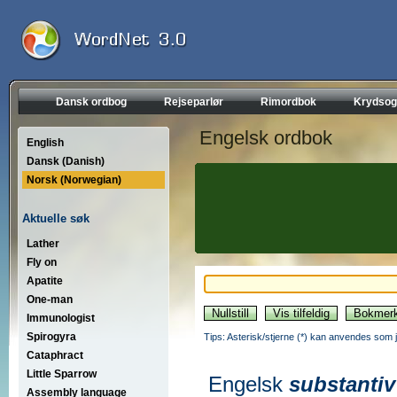
Dansk ordbog
Rejseparlør
Rimordbok
Krydsog
Engelsk ordbok
English
Dansk (Danish)
Norsk (Norwegian)
Aktuelle søk
Lather
Fly on
Apatite
One-man
Immunologist
Spirogyra
Tips: Asterisk/stjerne (*) kan anvendes som jok
Cataphract
Little Sparrow
Engelsk
substantiv
Assembly language