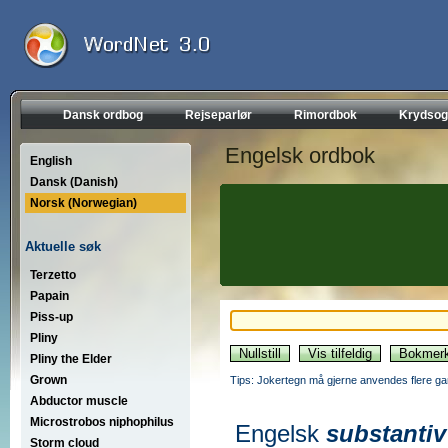
Dansk ordbog
Rejseparlør
Rimordbok
Krydsog
Engelsk ordbok
English
Dansk (Danish)
Norsk (Norwegian)
Aktuelle søk
Terzetto
Papain
Piss-up
Pliny
Pliny the Elder
Grown
Tips: Jokertegn må gjerne anvendes flere gan
Abductor muscle
Microstrobos niphophilus
Engelsk
substantiv
Storm cloud