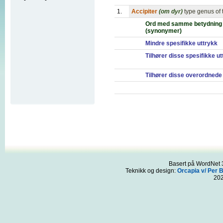
1.
Accipiter
(om dyr)
type genus of 
Ord med samme betydning
(synonymer)
Mindre spesifikke uttrykk
Tilhører disse spesifikke u
Tilhører disse overordnede
Basert på WordNet 3
Teknikk og design:
Orcapia v/ Per 
20