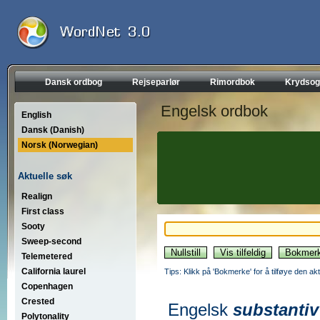
Dansk ordbog
Rejseparlør
Rimordbok
Krydsog
Engelsk ordbok
English
Dansk (Danish)
Norsk (Norwegian)
Aktuelle søk
Realign
First class
Sooty
Sweep-second
Telemetered
California laurel
Tips: Klikk på 'Bokmerke' for å tilføye den akt
Copenhagen
Crested
Engelsk
substantiv
Polytonality