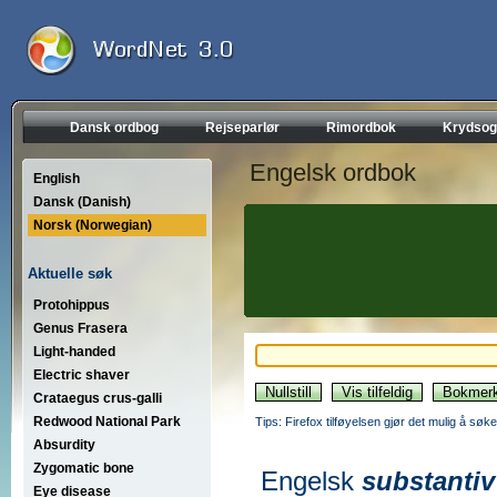
Dansk ordbog
Rejseparlør
Rimordbok
Krydsog
Engelsk ordbok
English
Dansk (Danish)
Norsk (Norwegian)
Aktuelle søk
Protohippus
Genus Frasera
Light-handed
Electric shaver
Crataegus crus-galli
Redwood National Park
Tips: Firefox tilføyelsen gjør det mulig å søke
Absurdity
Zygomatic bone
Engelsk
substantiv
Eye disease