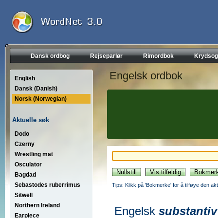
Dansk ordbog
Rejseparlør
Rimordbok
Krydsog
Engelsk ordbok
English
Dansk (Danish)
Norsk (Norwegian)
Aktuelle søk
Dodo
Czerny
Wrestling mat
Osculator
Bagdad
Sebastodes ruberrimus
Tips: Klikk på 'Bokmerke' for å tilføye den akt
Sitwell
Northern Ireland
Engelsk
substantiv
Earpiece