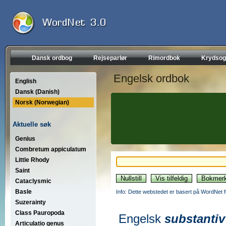
Dansk ordbog
Rejseparlør
Rimordbok
Krydsog
Engelsk ordbok
English
Dansk (Danish)
Norsk (Norwegian)
Aktuelle søk
Genius
Combretum appiculatum
Little Rhody
Saint
Cataclysmic
Basle
Info: Dette webstedet er basert på WordNet f
Suzerainty
Class Pauropoda
Engelsk
substantiv
Articulatio genus